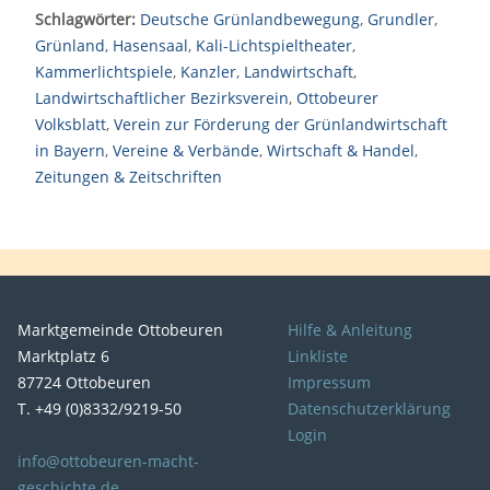
Schlagwörter:
Deutsche Grünlandbewegung
,
Grundler
,
Grünland
,
Hasensaal
,
Kali-Lichtspieltheater
,
Kammerlichtspiele
,
Kanzler
,
Landwirtschaft
,
Landwirtschaftlicher Bezirksverein
,
Ottobeurer
Volksblatt
,
Verein zur Förderung der Grünlandwirtschaft
in Bayern
,
Vereine & Verbände
,
Wirtschaft & Handel
,
Zeitungen & Zeitschriften
Marktgemeinde Ottobeuren
Hilfe & Anleitung
Marktplatz 6
Linkliste
87724 Ottobeuren
Impressum
T. +49 (0)8332/9219-50
Datenschutzerklärung
Login
info@ottobeuren-macht-
geschichte.de