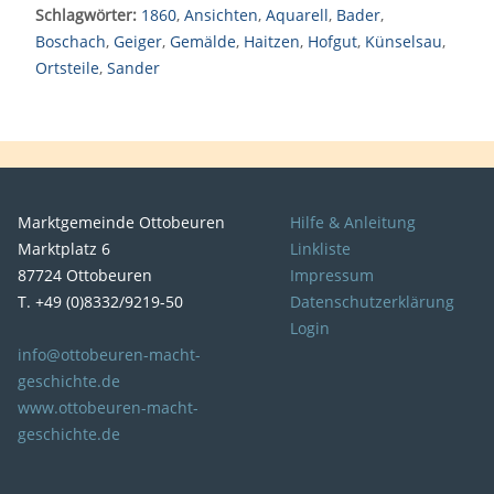
Schlagwörter:
1860
,
Ansichten
,
Aquarell
,
Bader
,
Boschach
,
Geiger
,
Gemälde
,
Haitzen
,
Hofgut
,
Künselsau
,
Ortsteile
,
Sander
Marktgemeinde Ottobeuren
Hilfe & Anleitung
Marktplatz 6
Linkliste
87724 Ottobeuren
Impressum
T. +49 (0)8332/9219-50
Datenschutzerklärung
Login
info@ottobeuren-macht-
geschichte.de
www.ottobeuren-macht-
geschichte.de