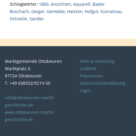
Schlagwörter:
1860
,
Ansichten
,
Aquarell
,
Bader
,
Boschach
,
Geiger
,
Gemälde
,
Haitzen
,
Hofgut
,
Künselsau
,
Ortsteile
,
Sander
Marktgemeinde Ottobeuren
Hilfe & Anleitung
Marktplatz 6
Linkliste
87724 Ottobeuren
Impressum
T. +49 (0)8332/9219-50
Datenschutzerklärung
Login
info@ottobeuren-macht-
geschichte.de
www.ottobeuren-macht-
geschichte.de