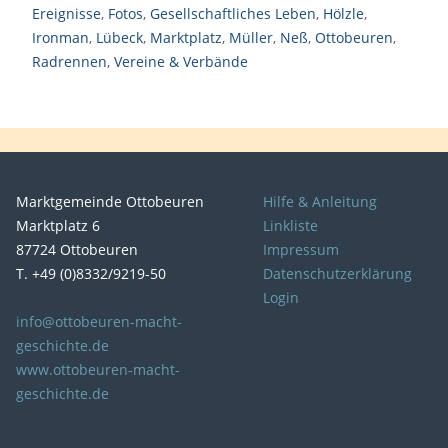
Ereignisse
,
Fotos
,
Gesellschaftliches Leben
,
Hölzle
,
Ironman
,
Lübeck
,
Marktplatz
,
Müller
,
Neß
,
Ottobeuren
,
Radrennen
,
Vereine & Verbände
Marktgemeinde Ottobeuren
Hilfe & Anleitung
Marktplatz 6
Linkliste
87724 Ottobeuren
Impressum
T. +49 (0)8332/9219-50
Datenschutzerklärung
Login
info@ottobeuren-macht-
geschichte.de
www.ottobeuren-macht-
geschichte.de