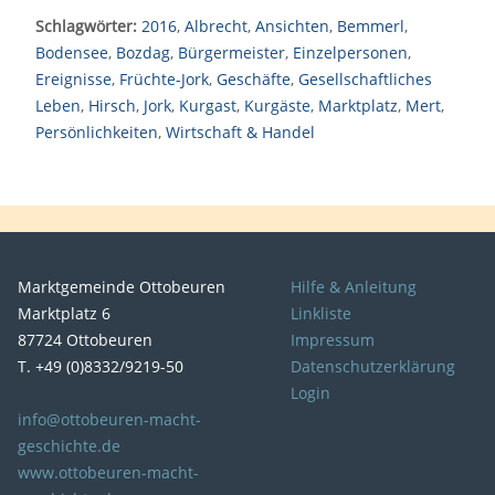
Schlagwörter:
2016
,
Albrecht
,
Ansichten
,
Bemmerl
,
Bodensee
,
Bozdag
,
Bürgermeister
,
Einzelpersonen
,
Ereignisse
,
Früchte-Jork
,
Geschäfte
,
Gesellschaftliches
Leben
,
Hirsch
,
Jork
,
Kurgast
,
Kurgäste
,
Marktplatz
,
Mert
,
Persönlichkeiten
,
Wirtschaft & Handel
Marktgemeinde Ottobeuren
Hilfe & Anleitung
Marktplatz 6
Linkliste
87724 Ottobeuren
Impressum
T. +49 (0)8332/9219-50
Datenschutzerklärung
Login
info@ottobeuren-macht-
geschichte.de
www.ottobeuren-macht-