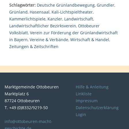
Schlagwörter:
Deutsche Grünlandbewegung
,
Grundler
,
Grünland
,
Hasensaal
,
Kali-Lichtspieltheater
,
Kammerlichtspiele
,
Kanzler
,
Landwirtschaft
,
Landwirtschaftlicher Bezirksverein
,
Ottobeurer
Volksblatt
,
Verein zur Förderung der Grünlandwirtschaft
in Bayern
,
Vereine & Verbände
,
Wirtschaft & Handel
,
Zeitungen & Zeitschriften
Marktgemeinde Ottobeuren
Hilfe & Anleitung
Marktplatz 6
Linkliste
87724 Ottobeuren
Impressum
T. +49 (0)8332/9219-50
Datenschutzerklärung
Login
info@ottobeuren-macht-
geschichte.de