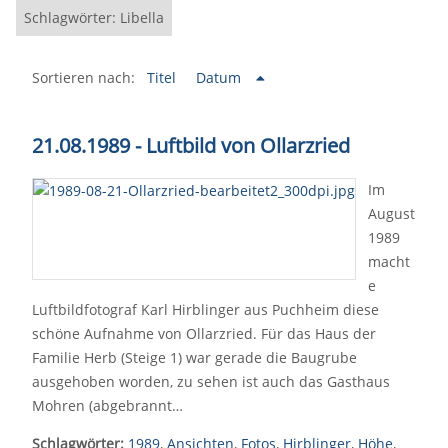
Schlagwörter: Libella
Sortieren nach:
Titel
Datum
21.08.1989 - Luftbild von Ollarzried
Im
August
1989
macht
e
Luftbildfotograf Karl Hirblinger aus Puchheim diese
schöne Aufnahme von Ollarzried. Für das Haus der
Familie Herb (Steige 1) war gerade die Baugrube
ausgehoben worden, zu sehen ist auch das Gasthaus
Mohren (abgebrannt…
Schlagwörter:
1989
,
Ansichten
,
Fotos
,
Hirblinger
,
Höhe
,