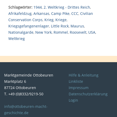
Schlagwörter:
1944
,
2. Weltkrieg - Drittes Reich
,
Afrikafeldzug
,
Arkansas
,
Camp Pike
,
CCC
,
Civilian
Conservation Corps
,
Krieg
,
Kriege
,
Kriegsgefangenenlager
,
Little Rock
,
Maurus
,
Nationalgarde
,
New York
,
Rommel
,
Roosevelt
,
USA
,
Weltkrieg
Marktgemeinde Ottobeuren
Hilfe & Anleitung
Marktplatz 6
Linkliste
87724 Ottobeuren
Impressum
T. +49 (0)8332/9219-50
Datenschutzerklärung
Login
info@ottobeuren-macht-
geschichte.de