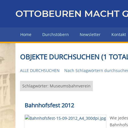
Z
u
OTTOBEUREN MACHT G
r
ü
c
Home
Durchstöbern
Newsletter
Kontakt
k
z
u
OBJEKTE DURCHSUCHEN (1 TOTAL
r
H
ALLE DURCHSUCHEN
Nach Schlagwörtern durchsuche
a
u
p
Schlagwörter: Museumsbahnverein
t
s
Bahnhofsfest 2012
e
i
Wie jede
t
Bahnhofs
e