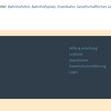
ter:
Bahnhofsfest
,
Bahnhofsplatz
,
Eisenbahn
,
Gesellschaftliches 
Hilfe & Anleitung
Linkliste
Impressum
Datenschutzerklärung
Login