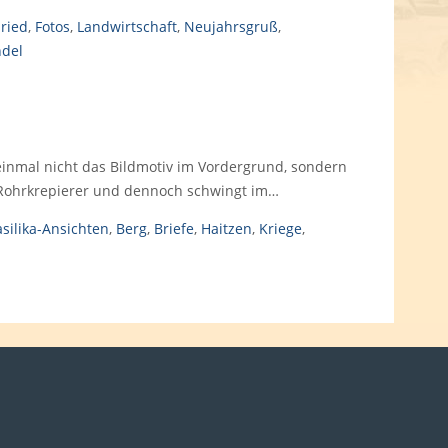
sried
,
Fotos
,
Landwirtschaft
,
Neujahrsgruß
,
ndel
einmal nicht das Bildmotiv im Vordergrund, sondern
m Rohrkrepierer und dennoch schwingt im…
silika-Ansichten
,
Berg
,
Briefe
,
Haitzen
,
Kriege
,