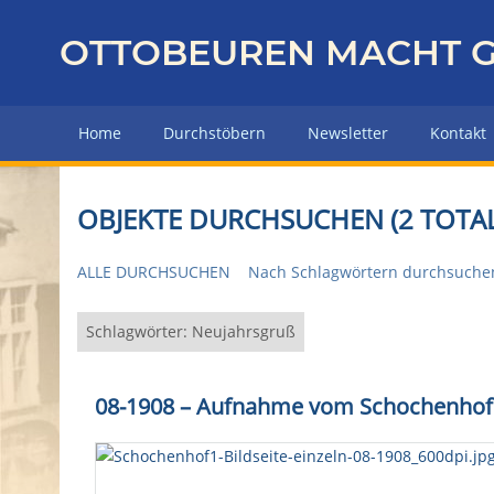
Z
u
OTTOBEUREN MACHT G
r
ü
c
Home
Durchstöbern
Newsletter
Kontakt
k
z
u
OBJEKTE DURCHSUCHEN (2 TOTAL
r
H
ALLE DURCHSUCHEN
Nach Schlagwörtern durchsuche
a
u
p
Schlagwörter: Neujahrsgruß
t
s
08-1908 – Aufnahme vom Schochenhof
e
i
t
e