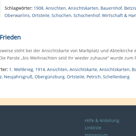
Schlagwörter:
1908
,
Ansichten
,
Ansichtskarten
,
Bauernhof
,
Betzi
Oberwarlins
,
Ortsteile
,
Schochen
,
Schochenhof
,
Wirtschaft & Ha
 Frieden
eise steht bei der Ansichtskarte von Markplatz und Abteikirche 
 Die Parole „bis Weihnachten seid ihr wieder zuhause“ wurde zu
ter:
1. Weltkrieg
,
1914
,
Ansichten
,
Ansichtskarte
,
Ansichtskarten
,
Ba
z
,
Neujahrsgruß
,
Obergünzburg
,
Ortsteile
,
Petrich
,
Schellenberg
Hilfe & Anleitung
Linkliste
Impressum