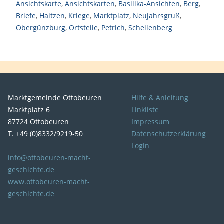
Ansichtskarte
,
Ansichtskarten
,
Basilika-Ansichten
,
Berg
,
Briefe
,
Haitzen
,
Kriege
,
Marktplatz
,
Neujahrsgruß
,
Obergünzburg
,
Ortsteile
,
Petrich
,
Schellenberg
Marktgemeinde Ottobeuren
Hilfe & Anleitung
Marktplatz 6
Linkliste
87724 Ottobeuren
Impressum
T. +49 (0)8332/9219-50
Datenschutzerklärung
Login
info@ottobeuren-macht-
geschichte.de
www.ottobeuren-macht-
geschichte.de