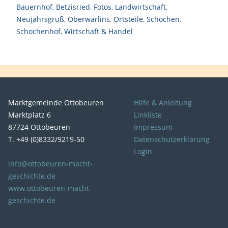
Bauernhof
,
Betzisried
,
Fotos
,
Landwirtschaft
,
Neujahrsgruß
,
Oberwarlins
,
Ortsteile
,
Schochen
,
Schochenhof
,
Wirtschaft & Handel
Marktgemeinde Ottobeuren
Hilfe & Anleitung
Marktplatz 6
Linkliste
87724 Ottobeuren
Impressum
T. +49 (0)8332/9219-50
Datenschutzerklärung
Login
info@ottobeuren-macht-
geschichte.de
www.ottobeuren-macht-
geschichte.de