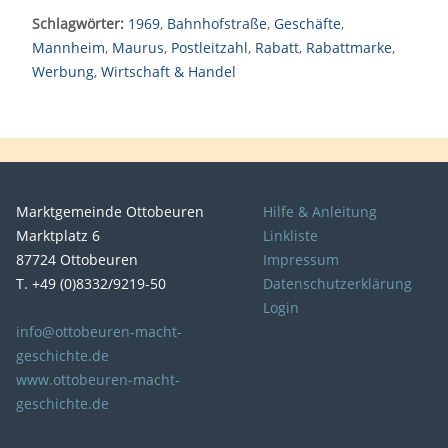
Schlagwörter:
1969
,
Bahnhofstraße
,
Geschäfte
,
Mannheim
,
Maurus
,
Postleitzahl
,
Rabatt
,
Rabattmarke
,
Werbung
,
Wirtschaft & Handel
Marktgemeinde Ottobeuren
Hilfe & Anleitung
Marktplatz 6
Linkliste
87724 Ottobeuren
Impressum
T. +49 (0)8332/9219-50
Datenschutzerklärung
Login
info@ottobeuren-macht-
geschichte.de
www.ottobeuren-macht-
geschichte.de