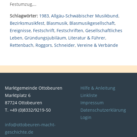
Festumzug,…
Schlagwörter:
1983
,
Allgäu-Schwäbischer Musikbund
,
Bezirksmusikfest
,
Blasmusik
,
Blasmusikgesellschaft
,
Ereignisse
,
Festschrift
,
Festschriften
,
Gesellschaftliches
Leben
,
Gründungsjubiläum
,
Literatur & Führer
,
Rettenbach
,
Roggors
,
Schneider
,
Vereine & Verbände
Marktgemeinde Ottobeuren
Hilfe & Anleitung
Marktplatz 6
Linkliste
87724 Ottobeuren
Impressum
T. +49 (0)8332/9219-50
Datenschutzerklärung
Login
info@ottobeuren-macht-
geschichte.de