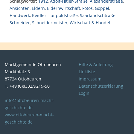
Schlagwörter:
1912
,
Adolf-Hitler-Straße
,
Alexanderstraße
,
Ansichten
,
Eldern
,
Eldernwirtschaft
,
Fotos
,
Göppel
,
Handwerk
,
Keidler
,
Luitpoldstraße
,
Saarlandschtraße
,
Schneider
,
Schneidermeister
,
Wirtschaft & Handel
Marktgemeinde Ottobeuren
Hilfe & Anleitung
Marktplatz 6
Linkliste
87724 Ottobeuren
Impressum
T. +49 (0)8332/9219-50
Datenschutzerklärung
Login
info@ottobeuren-macht-
geschichte.de
www.ottobeuren-macht-
geschichte.de