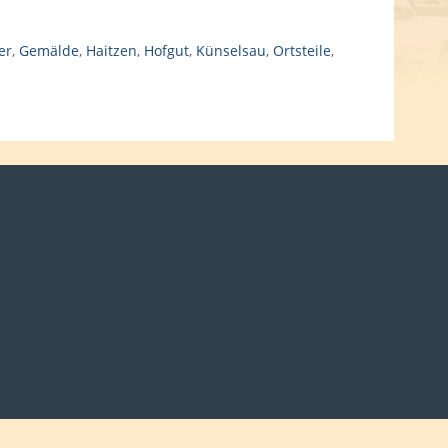
er
,
Gemälde
,
Haitzen
,
Hofgut
,
Künselsau
,
Ortsteile
,