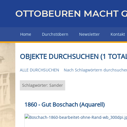
Z
u
OTTOBEUREN MACHT G
r
ü
c
Home
Durchstöbern
Newsletter
Kontakt
k
z
u
OBJEKTE DURCHSUCHEN (1 TOTAL
r
H
ALLE DURCHSUCHEN
Nach Schlagwörtern durchsuche
a
u
p
Schlagwörter: Sander
t
s
1860 - Gut Boschach (Aquarell)
e
i
t
e