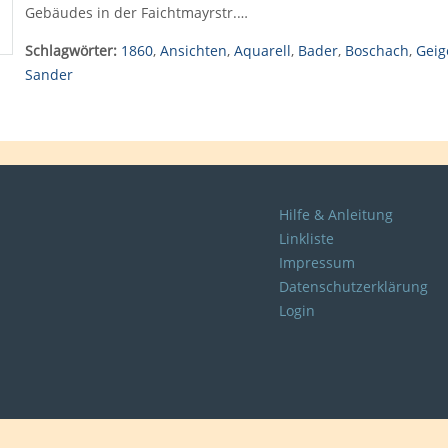
Gebäudes in der Faichtmayrstr.…
Schlagwörter:
1860
,
Ansichten
,
Aquarell
,
Bader
,
Boschach
,
Geig
Sander
Hilfe & Anleitung
Linkliste
Impressum
Datenschutzerklärung
Login