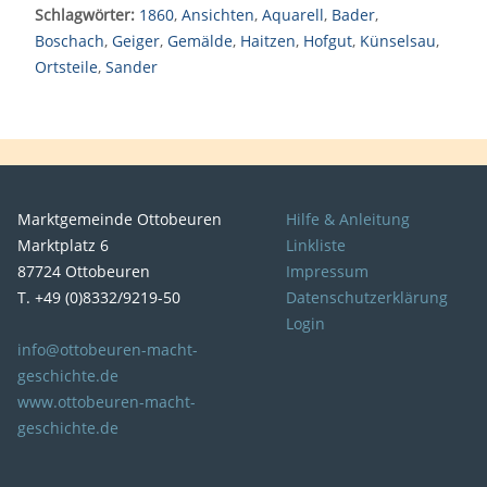
Schlagwörter:
1860
,
Ansichten
,
Aquarell
,
Bader
,
Boschach
,
Geiger
,
Gemälde
,
Haitzen
,
Hofgut
,
Künselsau
,
Ortsteile
,
Sander
Marktgemeinde Ottobeuren
Hilfe & Anleitung
Marktplatz 6
Linkliste
87724 Ottobeuren
Impressum
T. +49 (0)8332/9219-50
Datenschutzerklärung
Login
info@ottobeuren-macht-
geschichte.de
www.ottobeuren-macht-
geschichte.de