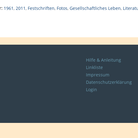
r:
1961
,
2011
,
Festschriften
,
Fotos
,
Gesellschaftliches Leben
,
Literat
Hilfe & Anleitung
Linkliste
Impressum
Datenschutzerklärung
Login