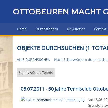
Z
u
OTTOBEUREN MACHT G
r
ü
c
Home
Durchstöbern
Newsletter
Kontakt
k
z
u
OBJEKTE DURCHSUCHEN (1 TOTAL
r
H
ALLE DURCHSUCHEN
Nach Schlagwörtern durchsuche
a
u
p
Schlagwörter: Tennis
t
s
03.07.2011 - 50 Jahre Tennisclub Ottob
e
i
Am 13.06.19
t
Gründungsvo
e