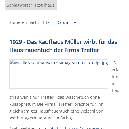
Schlagwörter: Textilhaus
Sortieren nach:
Titel
Datum
1929 - Das Kaufhaus Müller wirbt für das
Hausfrauentuch der Firma Treffer
„Die
erfa
hre
ne
Hau
sfrau wählt nur Treffer - das Wäschetuch ohne
Füllappretur“. Die Firma „Treffer“ brachte für ihr
gleichnamiges Hausfrauentuch eine Vielzahl von
Werbeträgern heraus. Ein farbig…
Schlagwörter:
1929
,
Adolf-Hitler-Straße
,
Appretur
,