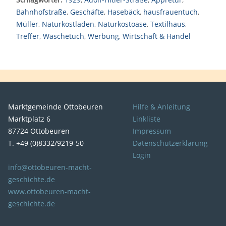
Bahnhofstraße
,
Geschäfte
,
Hasebäck
,
hausfrauentuch
,
Müller
,
Naturkostladen
,
Naturkostoase
,
Textilhaus
,
Treffer
,
Wäschetuch
,
Werbung
,
Wirtschaft & Handel
Marktgemeinde Ottobeuren
Hilfe & Anleitung
Marktplatz 6
Linkliste
87724 Ottobeuren
Impressum
T. +49 (0)8332/9219-50
Datenschutzerklärung
Login
info@ottobeuren-macht-
geschichte.de
www.ottobeuren-macht-
geschichte.de