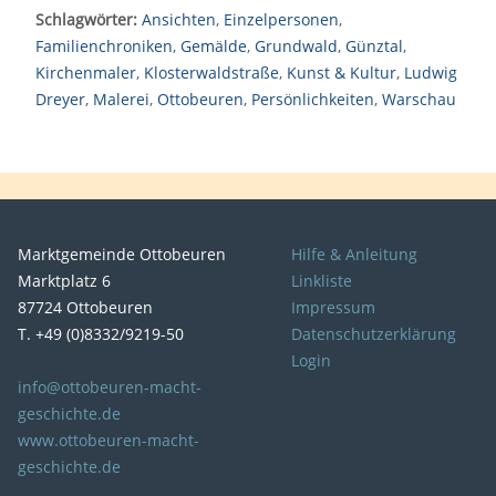
Schlagwörter:
Ansichten
,
Einzelpersonen
,
Familienchroniken
,
Gemälde
,
Grundwald
,
Günztal
,
Kirchenmaler
,
Klosterwaldstraße
,
Kunst & Kultur
,
Ludwig
Dreyer
,
Malerei
,
Ottobeuren
,
Persönlichkeiten
,
Warschau
Marktgemeinde Ottobeuren
Hilfe & Anleitung
Marktplatz 6
Linkliste
87724 Ottobeuren
Impressum
T. +49 (0)8332/9219-50
Datenschutzerklärung
Login
info@ottobeuren-macht-
geschichte.de
www.ottobeuren-macht-
geschichte.de