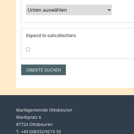
Expand to subcollections
Marktgemeinde Ottobeuren
Marktplatz 6
87724 Ottobeuren
T. +49 (0)8332/9219-50