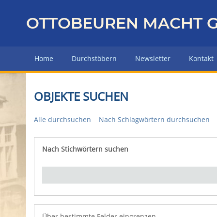
Z
u
OTTOBEUREN MACHT G
r
ü
c
Home
Durchstöbern
Newsletter
Kontakt
k
z
u
OBJEKTE SUCHEN
r
H
Alle durchsuchen
Nach Schlagwörtern durchsuchen
a
u
p
Nach Stichwörtern suchen
Number of rows in "Über bestimmte Felder eingrenz
t
s
e
i
t
e
Über bestimmte Felder eingrenzen