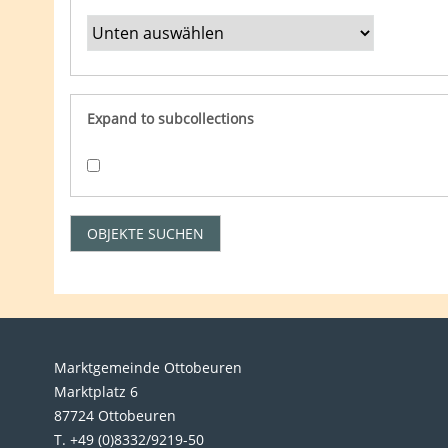
Expand to subcollections
Marktgemeinde Ottobeuren
Marktplatz 6
87724 Ottobeuren
T. +49 (0)8332/9219-50