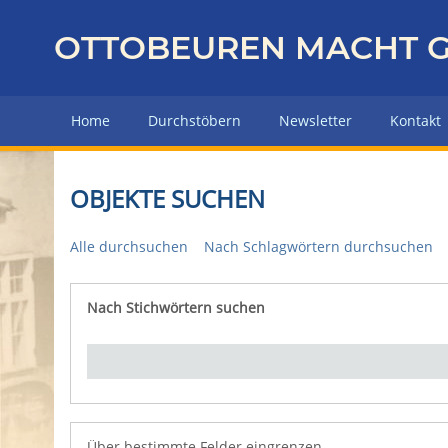
Z
u
OTTOBEUREN MACHT G
r
ü
c
Home
Durchstöbern
Newsletter
Kontakt
k
z
u
OBJEKTE SUCHEN
r
H
Alle durchsuchen
Nach Schlagwörtern durchsuchen
a
u
p
Nach Stichwörtern suchen
Number of rows in "Über bestimmte Felder eingrenz
t
s
e
i
t
e
Über bestimmte Felder eingrenzen