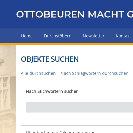
Z
u
OTTOBEUREN MACHT G
r
ü
c
Home
Durchstöbern
Newsletter
Kontakt
k
z
u
OBJEKTE SUCHEN
r
H
Alle durchsuchen
Nach Schlagwörtern durchsuchen
a
u
p
Nach Stichwörtern suchen
Number of rows in "Über bestimmte Felder eingrenz
t
s
e
i
t
e
Über bestimmte Felder eingrenzen