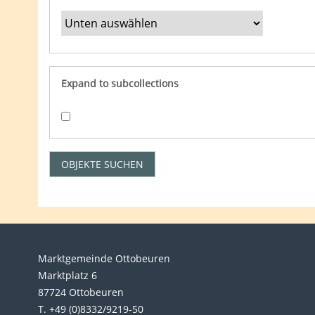
Expand to subcollections
Marktgemeinde Ottobeuren
Marktplatz 6
87724 Ottobeuren
T. +49 (0)8332/9219-50