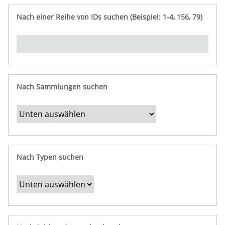
e
n
ü
i
r
p
n
Nach einer Reihe von IDs suchen (Beispiel: 1-4, 156, 79)
t
f
"
y
u
Ü
n
b
g
e
r
b
Nach Sammlungen suchen
e
s
t
i
m
Nach Typen suchen
m
t
e
F
e
l