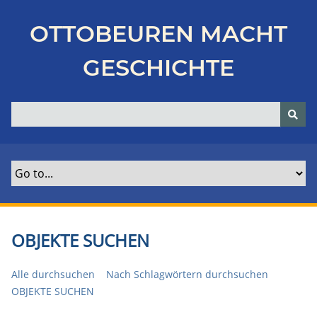
Z
u
OTTOBEUREN MACHT
r
ü
GESCHICHTE
c
k
z
u
r
H
a
u
p
t
OBJEKTE SUCHEN
s
e
Alle durchsuchen
Nach Schlagwörtern durchsuchen
i
OBJEKTE SUCHEN
t
e