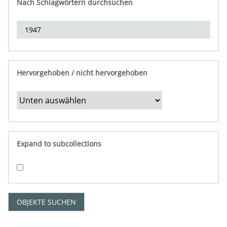
Nach Schlagwörtern durchsuchen
d
e
r
e
i
n
Hervorgehoben / nicht hervorgehoben
g
r
e
n
z
e
Expand to subcollections
n
"
:
1