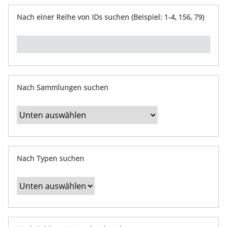
e
n
ü
i
r
p
n
Nach einer Reihe von IDs suchen (Beispiel: 1-4, 156, 79)
t
f
"
y
u
Ü
n
b
g
e
r
b
Nach Sammlungen suchen
e
s
t
i
m
Nach Typen suchen
m
t
e
F
e
l