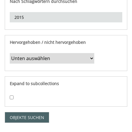
Nach Schlagwörtern durchsuchen
d
e
r
e
i
n
Hervorgehoben / nicht hervorgehoben
g
r
e
n
z
e
Expand to subcollections
n
"
:
1