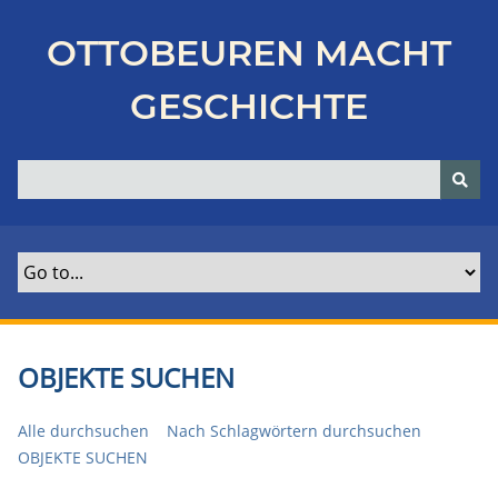
Z
u
OTTOBEUREN MACHT
r
ü
GESCHICHTE
c
k
z
u
r
H
a
u
p
t
OBJEKTE SUCHEN
s
e
Alle durchsuchen
Nach Schlagwörtern durchsuchen
i
OBJEKTE SUCHEN
t
e