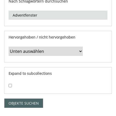
Nach Schlagwörtern durchsuchen
d
e
r
e
i
n
Hervorgehoben / nicht hervorgehoben
g
r
e
n
z
e
Expand to subcollections
n
"
:
1