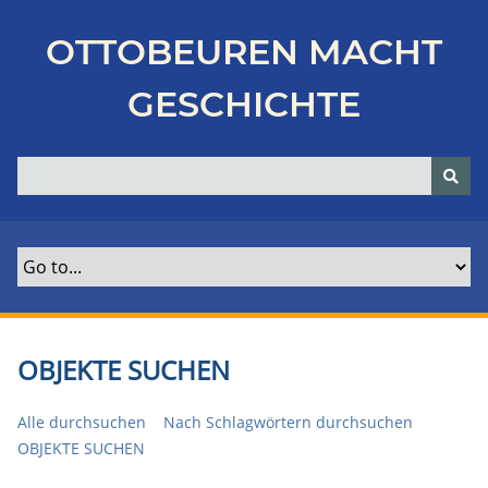
Z
u
OTTOBEUREN MACHT
r
ü
GESCHICHTE
c
k
z
u
r
H
a
u
p
t
OBJEKTE SUCHEN
s
e
Alle durchsuchen
Nach Schlagwörtern durchsuchen
i
OBJEKTE SUCHEN
t
e