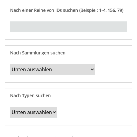
e
n
ü
i
r
p
n
Nach einer Reihe von IDs suchen (Beispiel: 1-4, 156, 79)
t
f
"
y
u
Ü
n
b
g
e
r
b
Nach Sammlungen suchen
e
s
t
i
m
Nach Typen suchen
m
t
e
F
e
l