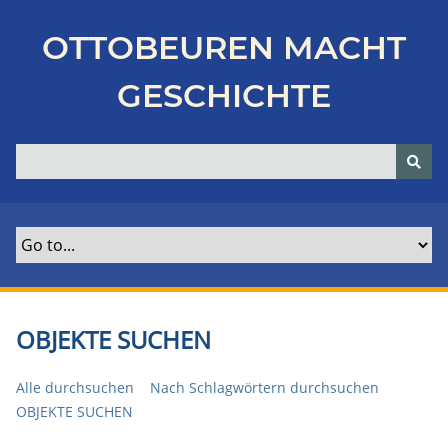
Z
u
OTTOBEUREN MACHT
r
ü
GESCHICHTE
c
k
z
u
r
H
a
u
p
t
OBJEKTE SUCHEN
s
e
Alle durchsuchen
Nach Schlagwörtern durchsuchen
i
OBJEKTE SUCHEN
t
e