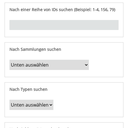
e
n
ü
i
r
p
n
Nach einer Reihe von IDs suchen (Beispiel: 1-4, 156, 79)
t
f
"
y
u
Ü
n
b
g
e
r
b
Nach Sammlungen suchen
e
s
t
i
m
Nach Typen suchen
m
t
e
F
e
l