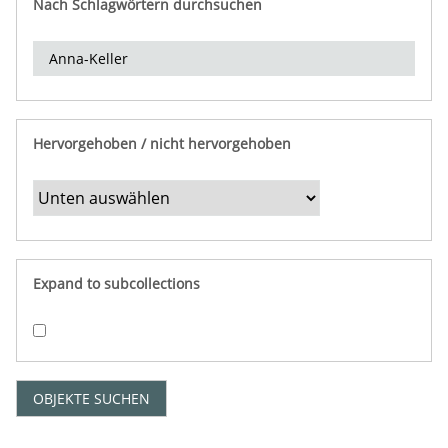
Nach Schlagwörtern durchsuchen
d
e
r
e
i
n
Hervorgehoben / nicht hervorgehoben
g
r
e
n
z
e
Expand to subcollections
n
"
:
1