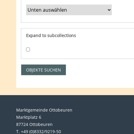
Expand to subcollections
Marktgemeinde Ottobeuren
Marktplatz 6
87724 Ottobeuren
T. +49 (0)8332/9219-50