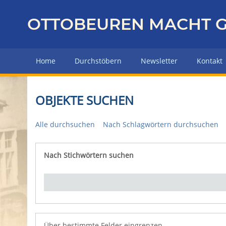
Z
u
OTTOBEUREN MACHT G
r
ü
c
Home
Durchstöbern
Newsletter
Kontakt
k
z
u
OBJEKTE SUCHEN
r
H
Alle durchsuchen
Nach Schlagwörtern durchsuchen
a
u
p
Nach Stichwörtern suchen
Number of rows in "Über bestimmte Felder eingrenz
t
s
e
i
t
e
Über bestimmte Felder eingrenzen