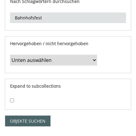
Nach Schlagwörtern durchsuchen
d
e
r
e
i
n
Hervorgehoben / nicht hervorgehoben
g
r
e
n
z
e
Expand to subcollections
n
"
:
1