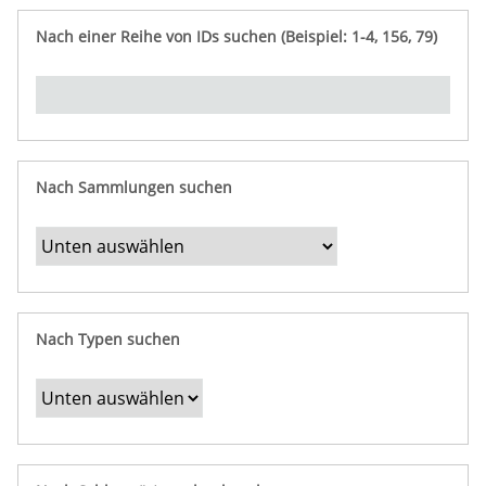
e
n
ü
i
r
p
n
Nach einer Reihe von IDs suchen (Beispiel: 1-4, 156, 79)
t
f
"
y
u
Ü
n
b
g
e
r
b
Nach Sammlungen suchen
e
s
t
i
m
Nach Typen suchen
m
t
e
F
e
l