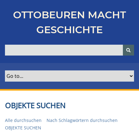
Z
u
OTTOBEUREN MACHT
r
ü
GESCHICHTE
c
k
z
u
r
H
a
u
p
t
OBJEKTE SUCHEN
s
e
Alle durchsuchen
Nach Schlagwörtern durchsuchen
i
OBJEKTE SUCHEN
t
e