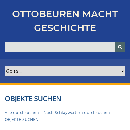
Z
u
OTTOBEUREN MACHT
r
ü
GESCHICHTE
c
k
z
u
r
H
a
u
p
t
OBJEKTE SUCHEN
s
e
Alle durchsuchen
Nach Schlagwörtern durchsuchen
i
OBJEKTE SUCHEN
t
e