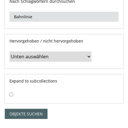
Nach Schlagwörtern durchsuchen
d
e
r
e
i
n
Hervorgehoben / nicht hervorgehoben
g
r
e
n
z
e
Expand to subcollections
n
"
:
1