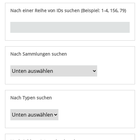
e
n
ü
i
r
p
n
Nach einer Reihe von IDs suchen (Beispiel: 1-4, 156, 79)
t
f
"
y
u
Ü
n
b
g
e
r
b
Nach Sammlungen suchen
e
s
t
i
m
Nach Typen suchen
m
t
e
F
e
l