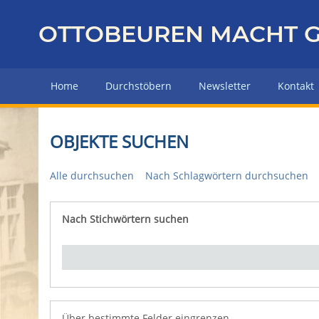
Z
u
OTTOBEUREN MACHT G
r
ü
c
Home
Durchstöbern
Newsletter
Kontakt
k
z
u
OBJEKTE SUCHEN
r
H
Alle durchsuchen
Nach Schlagwörtern durchsuchen
a
u
p
Nach Stichwörtern suchen
Number of rows in "Über bestimmte Felder eingrenz
t
s
e
i
t
e
Über bestimmte Felder eingrenzen