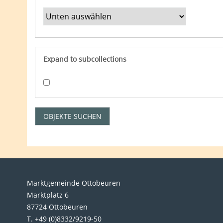
Expand to subcollections
Marktgemeinde Ottobeuren
Marktplatz 6
87724 Ottobeuren
T. +49 (0)8332/9219-50