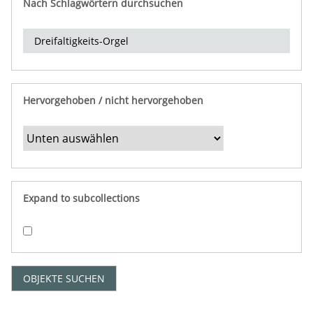
Nach Schlagwörtern durchsuchen
d
e
r
e
i
n
Hervorgehoben / nicht hervorgehoben
g
r
e
n
z
e
Expand to subcollections
n
"
:
1