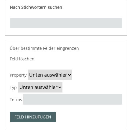
Nach Stichwörtern suchen
Über bestimmte Felder eingrenzen
N
u
Feld löschen
S
S
W
S
m
e
u
o
u
b
Property
a
c
r
c
e
r
h
t
h
r
Typ
c
t
e
-
o
h
y
s
V
f
Terms
P
p
u
e
r
r
c
r
o
FELD HINZUFÜGEN
o
h
k
w
p
e
n
s