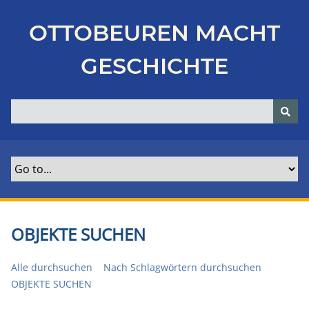
Z
u
OTTOBEUREN MACHT
r
ü
GESCHICHTE
c
k
z
u
r
H
a
u
p
t
OBJEKTE SUCHEN
s
e
Alle durchsuchen
Nach Schlagwörtern durchsuchen
i
OBJEKTE SUCHEN
t
e