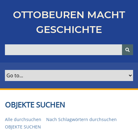
Z
u
OTTOBEUREN MACHT
r
ü
GESCHICHTE
c
k
z
u
r
H
a
u
p
t
OBJEKTE SUCHEN
s
e
Alle durchsuchen
Nach Schlagwörtern durchsuchen
i
OBJEKTE SUCHEN
t
e