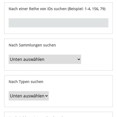
e
n
ü
i
r
p
n
Nach einer Reihe von IDs suchen (Beispiel: 1-4, 156, 79)
t
f
"
y
u
Ü
n
b
g
e
r
b
Nach Sammlungen suchen
e
s
t
i
m
Nach Typen suchen
m
t
e
F
e
l