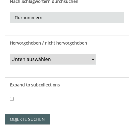
Nach Schlagwörtern durchsuchen
d
e
r
e
i
n
Hervorgehoben / nicht hervorgehoben
g
r
e
n
z
e
Expand to subcollections
n
"
:
1