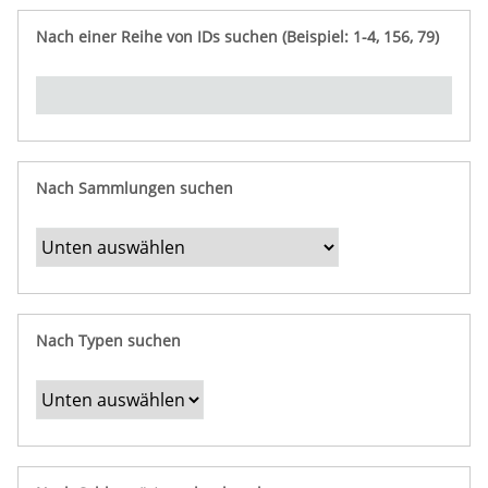
e
n
ü
i
r
p
n
Nach einer Reihe von IDs suchen (Beispiel: 1-4, 156, 79)
t
f
"
y
u
Ü
n
b
g
e
r
b
Nach Sammlungen suchen
e
s
t
i
m
Nach Typen suchen
m
t
e
F
e
l