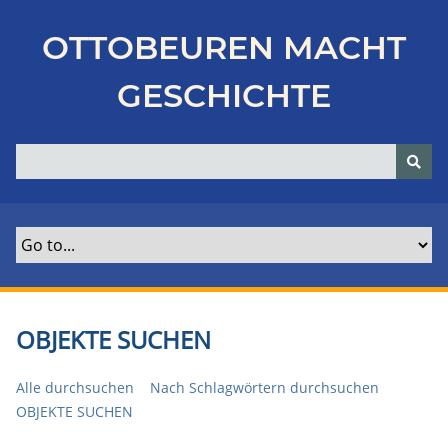
Z
u
OTTOBEUREN MACHT
r
ü
GESCHICHTE
c
k
z
u
r
H
a
u
p
t
OBJEKTE SUCHEN
s
e
Alle durchsuchen
Nach Schlagwörtern durchsuchen
i
OBJEKTE SUCHEN
t
e