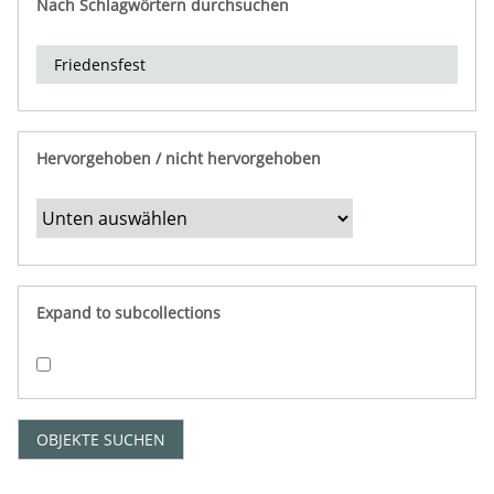
Nach Schlagwörtern durchsuchen
d
e
r
e
i
n
Hervorgehoben / nicht hervorgehoben
g
r
e
n
z
e
Expand to subcollections
n
"
:
1