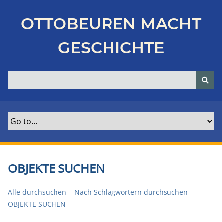
Z
u
OTTOBEUREN MACHT
r
ü
GESCHICHTE
c
k
z
u
r
H
a
u
p
t
OBJEKTE SUCHEN
s
e
Alle durchsuchen
Nach Schlagwörtern durchsuchen
i
OBJEKTE SUCHEN
t
e