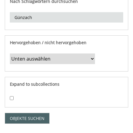
Nach Schlagwörtern durchsuchen
d
e
r
e
i
n
Hervorgehoben / nicht hervorgehoben
g
r
e
n
z
e
Expand to subcollections
n
"
:
1