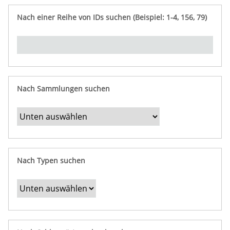
e
n
ü
i
r
p
n
Nach einer Reihe von IDs suchen (Beispiel: 1-4, 156, 79)
t
f
"
y
u
Ü
n
b
g
e
r
b
Nach Sammlungen suchen
e
s
t
i
m
Nach Typen suchen
m
t
e
F
e
l