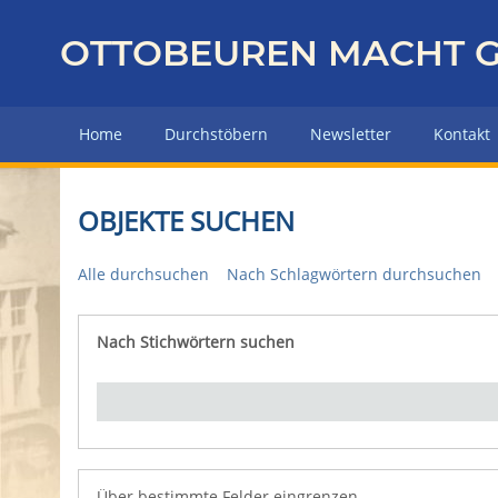
Z
u
OTTOBEUREN MACHT G
r
ü
c
Home
Durchstöbern
Newsletter
Kontakt
k
z
u
OBJEKTE SUCHEN
r
H
Alle durchsuchen
Nach Schlagwörtern durchsuchen
a
u
p
Nach Stichwörtern suchen
Number of rows in "Über bestimmte Felder eingrenz
t
s
e
i
t
e
Über bestimmte Felder eingrenzen