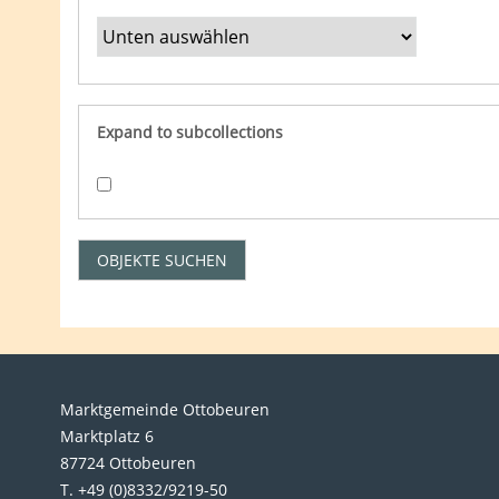
Expand to subcollections
Marktgemeinde Ottobeuren
Marktplatz 6
87724 Ottobeuren
T. +49 (0)8332/9219-50