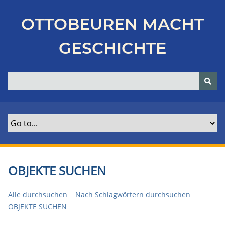
Z
u
OTTOBEUREN MACHT
r
ü
GESCHICHTE
c
k
z
u
r
H
a
u
p
t
OBJEKTE SUCHEN
s
e
Alle durchsuchen
Nach Schlagwörtern durchsuchen
i
OBJEKTE SUCHEN
t
e