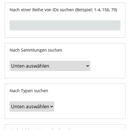
e
n
ü
i
r
p
n
Nach einer Reihe von IDs suchen (Beispiel: 1-4, 156, 79)
t
f
"
y
u
Ü
n
b
g
e
r
b
Nach Sammlungen suchen
e
s
t
i
m
Nach Typen suchen
m
t
e
F
e
l