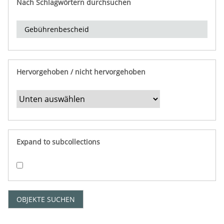
Nach Schlagwörtern durchsuchen
d
e
r
e
i
n
Hervorgehoben / nicht hervorgehoben
g
r
e
n
z
e
Expand to subcollections
n
"
:
1