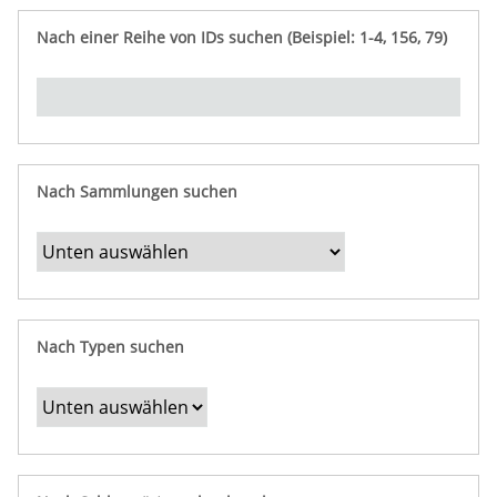
e
n
ü
i
r
p
n
Nach einer Reihe von IDs suchen (Beispiel: 1-4, 156, 79)
t
f
"
y
u
Ü
n
b
g
e
r
b
Nach Sammlungen suchen
e
s
t
i
m
Nach Typen suchen
m
t
e
F
e
l