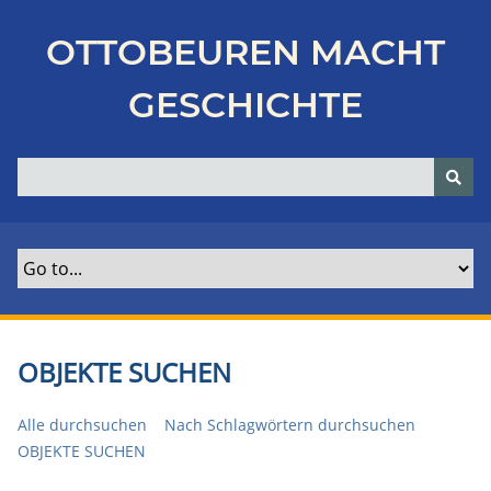
Z
u
OTTOBEUREN MACHT
r
ü
GESCHICHTE
c
k
z
u
r
H
a
u
p
t
OBJEKTE SUCHEN
s
e
Alle durchsuchen
Nach Schlagwörtern durchsuchen
i
OBJEKTE SUCHEN
t
e