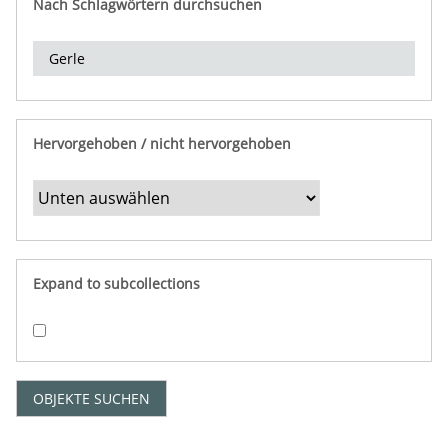
Nach Schlagwörtern durchsuchen
d
e
r
e
i
n
Hervorgehoben / nicht hervorgehoben
g
r
e
n
z
e
Expand to subcollections
n
"
:
1