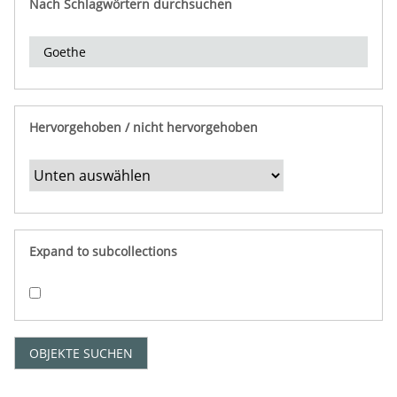
Nach Schlagwörtern durchsuchen
d
e
r
e
i
n
Hervorgehoben / nicht hervorgehoben
g
r
e
n
z
e
Expand to subcollections
n
"
:
1