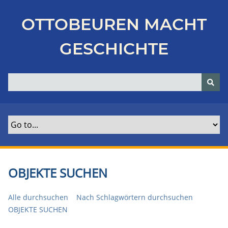
Z
u
OTTOBEUREN MACHT
r
ü
GESCHICHTE
c
k
z
u
r
H
a
u
p
t
OBJEKTE SUCHEN
s
e
Alle durchsuchen
Nach Schlagwörtern durchsuchen
i
OBJEKTE SUCHEN
t
e