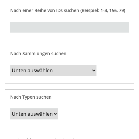
e
n
ü
i
r
p
n
Nach einer Reihe von IDs suchen (Beispiel: 1-4, 156, 79)
t
f
"
y
u
Ü
n
b
g
e
r
b
Nach Sammlungen suchen
e
s
t
i
m
Nach Typen suchen
m
t
e
F
e
l