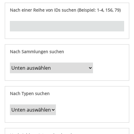
e
n
ü
i
r
p
n
Nach einer Reihe von IDs suchen (Beispiel: 1-4, 156, 79)
t
f
"
y
u
Ü
n
b
g
e
r
b
Nach Sammlungen suchen
e
s
t
i
m
Nach Typen suchen
m
t
e
F
e
l