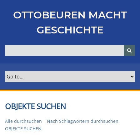
Z
u
OTTOBEUREN MACHT
r
ü
GESCHICHTE
c
k
z
u
r
H
a
u
p
t
OBJEKTE SUCHEN
s
e
Alle durchsuchen
Nach Schlagwörtern durchsuchen
i
OBJEKTE SUCHEN
t
e