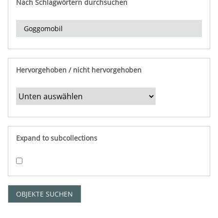
Nach Schlagwörtern durchsuchen
d
e
r
e
i
n
Hervorgehoben / nicht hervorgehoben
g
r
e
n
z
e
Expand to subcollections
n
"
:
1