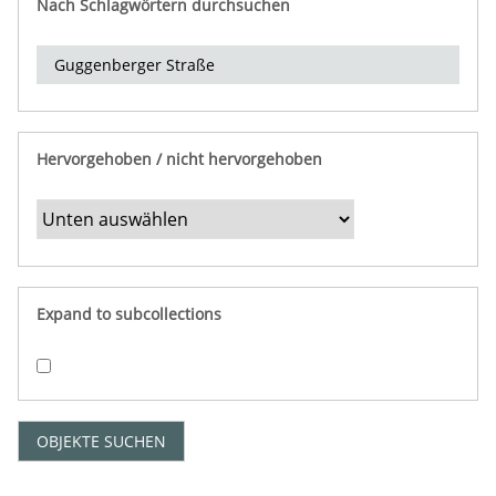
Nach Schlagwörtern durchsuchen
d
e
r
e
i
n
Hervorgehoben / nicht hervorgehoben
g
r
e
n
z
e
Expand to subcollections
n
"
:
1