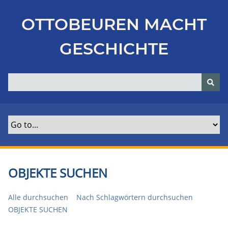
Z
u
OTTOBEUREN MACHT
r
ü
GESCHICHTE
c
k
z
u
r
H
a
u
p
t
OBJEKTE SUCHEN
s
e
Alle durchsuchen
Nach Schlagwörtern durchsuchen
i
OBJEKTE SUCHEN
t
e