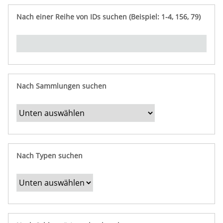
e
n
ü
i
r
p
n
Nach einer Reihe von IDs suchen (Beispiel: 1-4, 156, 79)
t
f
"
y
u
Ü
n
b
g
e
r
b
Nach Sammlungen suchen
e
s
t
i
m
Nach Typen suchen
m
t
e
F
e
l