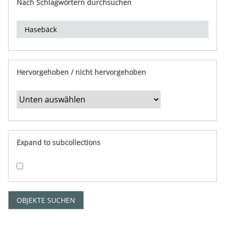
Nach Schlagwörtern durchsuchen
d
e
r
e
i
n
Hervorgehoben / nicht hervorgehoben
g
r
e
n
z
e
Expand to subcollections
n
"
:
1