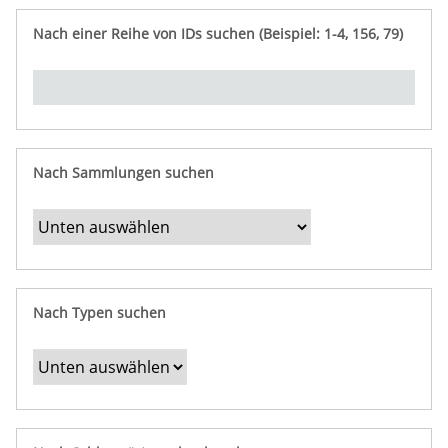
e
n
ü
i
r
p
n
Nach einer Reihe von IDs suchen (Beispiel: 1-4, 156, 79)
t
f
"
y
u
Ü
n
b
g
e
r
b
Nach Sammlungen suchen
e
s
t
i
m
Nach Typen suchen
m
t
e
F
e
l