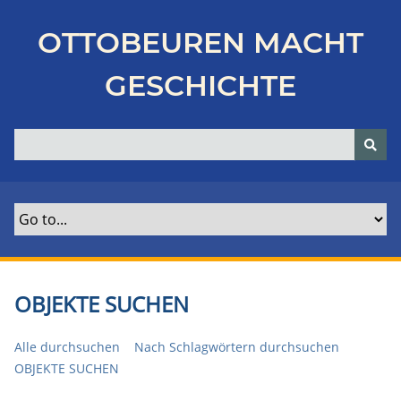
Z
u
OTTOBEUREN MACHT
r
ü
GESCHICHTE
c
k
z
u
r
H
a
u
p
t
OBJEKTE SUCHEN
s
e
Alle durchsuchen
Nach Schlagwörtern durchsuchen
i
OBJEKTE SUCHEN
t
e