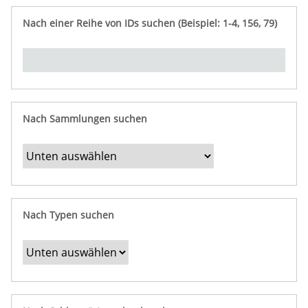
e
n
ü
i
r
p
n
Nach einer Reihe von IDs suchen (Beispiel: 1-4, 156, 79)
t
f
"
y
u
Ü
n
b
g
e
r
b
Nach Sammlungen suchen
e
s
t
i
m
Nach Typen suchen
m
t
e
F
e
l