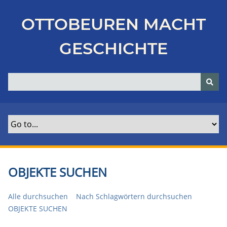
Z
u
OTTOBEUREN MACHT
r
ü
GESCHICHTE
c
k
z
u
r
H
a
u
p
t
OBJEKTE SUCHEN
s
e
Alle durchsuchen
Nach Schlagwörtern durchsuchen
i
OBJEKTE SUCHEN
t
e