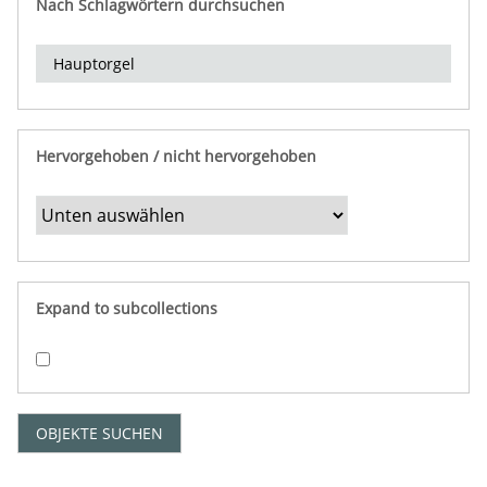
Nach Schlagwörtern durchsuchen
d
e
r
e
i
n
Hervorgehoben / nicht hervorgehoben
g
r
e
n
z
e
Expand to subcollections
n
"
:
1