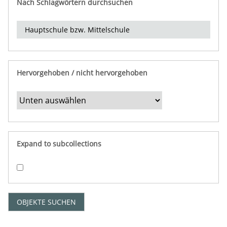
Nach Schlagwörtern durchsuchen
d
e
r
e
i
n
Hervorgehoben / nicht hervorgehoben
g
r
e
n
z
e
Expand to subcollections
n
"
:
1