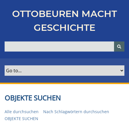
Z
u
OTTOBEUREN MACHT
r
ü
GESCHICHTE
c
k
z
u
r
H
a
u
p
t
OBJEKTE SUCHEN
s
e
Alle durchsuchen
Nach Schlagwörtern durchsuchen
i
OBJEKTE SUCHEN
t
e