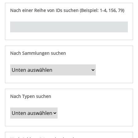
e
n
ü
i
r
p
n
Nach einer Reihe von IDs suchen (Beispiel: 1-4, 156, 79)
t
f
"
y
u
Ü
n
b
g
e
r
b
Nach Sammlungen suchen
e
s
t
i
m
Nach Typen suchen
m
t
e
F
e
l