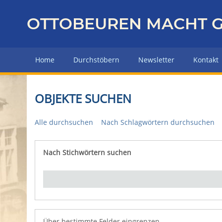
Z
u
OTTOBEUREN MACHT G
r
ü
c
Home
Durchstöbern
Newsletter
Kontakt
k
z
u
OBJEKTE SUCHEN
r
H
Alle durchsuchen
Nach Schlagwörtern durchsuchen
a
u
p
Nach Stichwörtern suchen
Number of rows in "Über bestimmte Felder eingrenz
t
s
e
i
t
e
Über bestimmte Felder eingrenzen