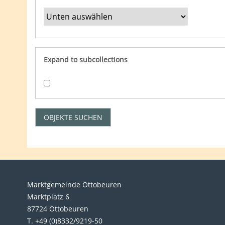
Expand to subcollections
Marktgemeinde Ottobeuren
Marktplatz 6
87724 Ottobeuren
T. +49 (0)8332/9219-50