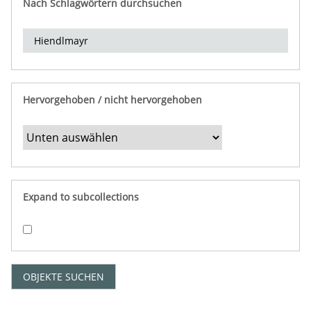
Nach Schlagwörtern durchsuchen
d
e
r
e
i
n
Hervorgehoben / nicht hervorgehoben
g
r
e
n
z
e
Expand to subcollections
n
"
:
1