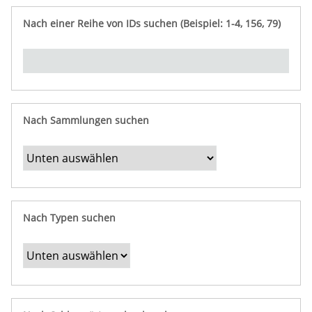
e
n
ü
i
r
p
n
Nach einer Reihe von IDs suchen (Beispiel: 1-4, 156, 79)
t
f
"
y
u
Ü
n
b
g
e
r
b
Nach Sammlungen suchen
e
s
t
i
m
Nach Typen suchen
m
t
e
F
e
l