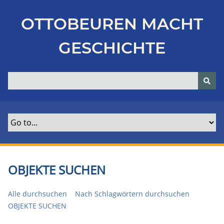
Z
u
OTTOBEUREN MACHT
r
ü
GESCHICHTE
c
k
z
u
r
H
a
u
p
t
OBJEKTE SUCHEN
s
e
Alle durchsuchen
Nach Schlagwörtern durchsuchen
i
OBJEKTE SUCHEN
t
e