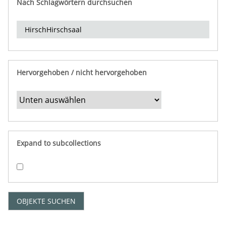
Nach Schlagwörtern durchsuchen
d
e
r
e
i
n
Hervorgehoben / nicht hervorgehoben
g
r
e
n
z
e
Expand to subcollections
n
"
:
1