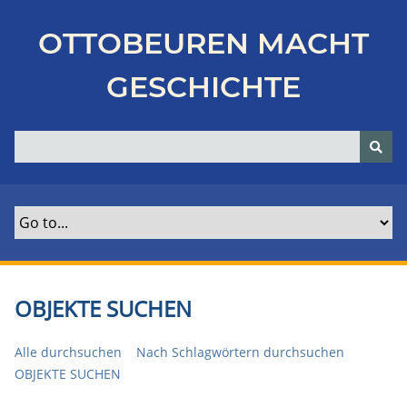
Z
u
OTTOBEUREN MACHT
r
ü
GESCHICHTE
c
k
z
u
r
H
a
u
p
t
OBJEKTE SUCHEN
s
e
Alle durchsuchen
Nach Schlagwörtern durchsuchen
i
OBJEKTE SUCHEN
t
e