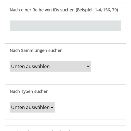
e
n
ü
i
r
p
n
Nach einer Reihe von IDs suchen (Beispiel: 1-4, 156, 79)
t
f
"
y
u
Ü
n
b
g
e
r
b
Nach Sammlungen suchen
e
s
t
i
m
Nach Typen suchen
m
t
e
F
e
l