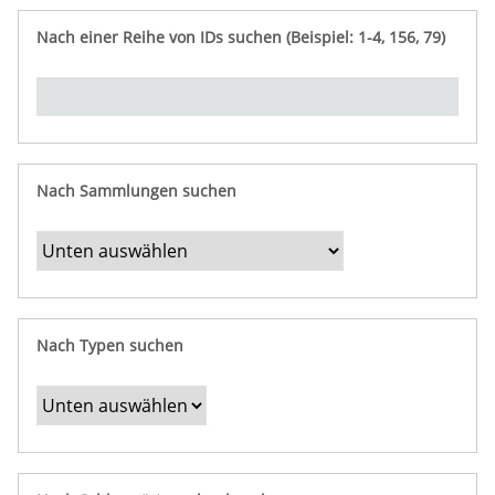
e
n
ü
i
r
p
n
Nach einer Reihe von IDs suchen (Beispiel: 1-4, 156, 79)
t
f
"
y
u
Ü
n
b
g
e
r
b
Nach Sammlungen suchen
e
s
t
i
m
Nach Typen suchen
m
t
e
F
e
l