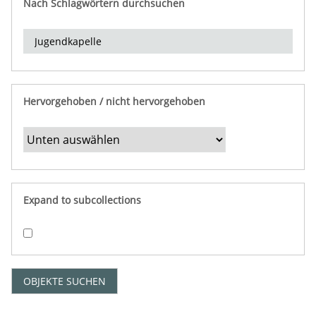
Nach Schlagwörtern durchsuchen
d
e
r
e
i
n
Hervorgehoben / nicht hervorgehoben
g
r
e
n
z
e
Expand to subcollections
n
"
:
1