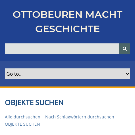
Z
u
OTTOBEUREN MACHT
r
ü
GESCHICHTE
c
k
z
u
r
H
a
u
p
t
OBJEKTE SUCHEN
s
e
Alle durchsuchen
Nach Schlagwörtern durchsuchen
i
OBJEKTE SUCHEN
t
e