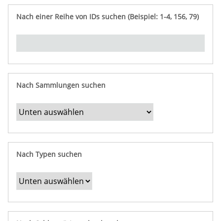
e
n
ü
i
r
p
n
Nach einer Reihe von IDs suchen (Beispiel: 1-4, 156, 79)
t
f
"
y
u
Ü
n
b
g
e
r
b
Nach Sammlungen suchen
e
s
t
i
m
Nach Typen suchen
m
t
e
F
e
l