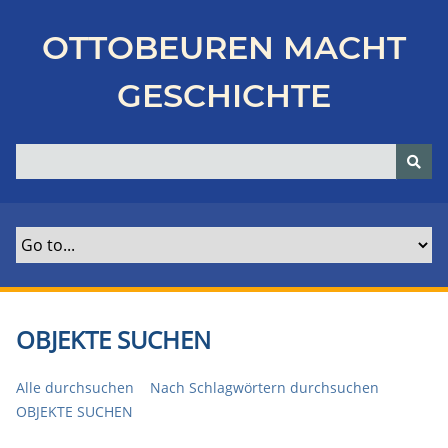
Z
u
OTTOBEUREN MACHT
r
ü
GESCHICHTE
c
k
z
u
r
H
a
u
p
t
OBJEKTE SUCHEN
s
e
Alle durchsuchen
Nach Schlagwörtern durchsuchen
i
OBJEKTE SUCHEN
t
e