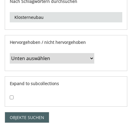
Nach Schlagwörtern durchsuchen
d
e
r
e
i
n
Hervorgehoben / nicht hervorgehoben
g
r
e
n
z
e
Expand to subcollections
n
"
:
1