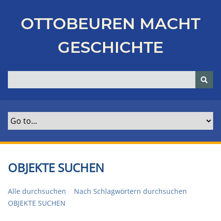
Z
u
OTTOBEUREN MACHT
r
ü
GESCHICHTE
c
k
z
u
r
H
a
u
p
t
OBJEKTE SUCHEN
s
e
Alle durchsuchen
Nach Schlagwörtern durchsuchen
i
OBJEKTE SUCHEN
t
e