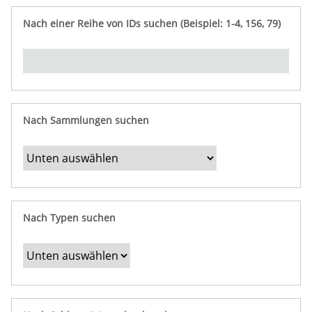
e
n
ü
i
r
p
n
Nach einer Reihe von IDs suchen (Beispiel: 1-4, 156, 79)
t
f
"
y
u
Ü
n
b
g
e
r
b
Nach Sammlungen suchen
e
s
t
i
m
Nach Typen suchen
m
t
e
F
e
l