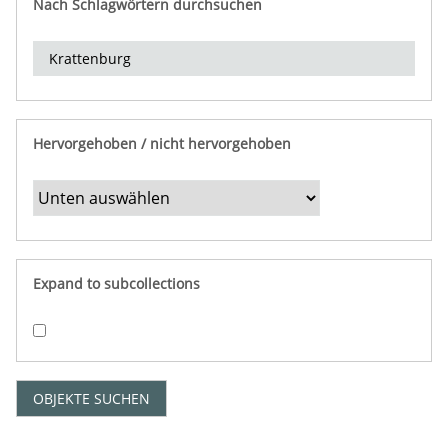
Nach Schlagwörtern durchsuchen
d
e
r
e
i
n
Hervorgehoben / nicht hervorgehoben
g
r
e
n
z
e
Expand to subcollections
n
"
:
1